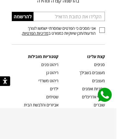
בהרשמה קצרה ומהירה
הכניסו
להרשמה
כתובת
אני מסכים כי הפרטים שמסרתי ישמשו לצורך
דוא”ל
הודעות/תכן שיווקיות כמפורט ב
מדיניות הפרטיות
.
קצת עלינו
קטגוריות מובילות
סניפים
ריהוט פנים
מעצבים בשבילך
ריהוט גן
מעצבים
ריהוט משרדי
אמניות ואמנים
ילדים
קשרי אדריכלים
שטיחים
שוברים
אביזרים והלבשת הבית
צרו קשר
תאורה
משלוחים והחזרות
ספות לסלון
שואלים אותנו
שולחנות קפה
שרות ב-
פינות אוכל