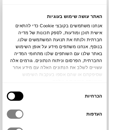
חלה שגיאה. אנא רעננו את הדף ונסו שנית
האתר עושה שימוש בעוגיות
אנחנו משתמשים בקובצי Cookie כדי להתאים
צבעים
אישית תוכן ומודעות, לספק תכונות של מדיה
חברתית ולנתח את תנועת המשתמשים שלנו.
בנוסף, אנחנו משתפים מידע על אופן השימוש
באתר שלנו עם השותפים שלנו מתחומי המדיה
החברתית, הפרסום וניתוח הנתונים. גורמים אלה
עשויים לשלב את הנתונים האלה עם מידע אחר
שטיח סף של המותג הסקנדינבי
HAY
בצבע
שסיפקתם או שהם אספו בעקבות השימוש
אפור. ארוג מתערובת צמר יוטה בשני גוונים
שעשיתם בשירותים שלהם.
ועיטור בשני הקצוות.
בחירת
הכרחיות
הסכמה
מותג
העדפות