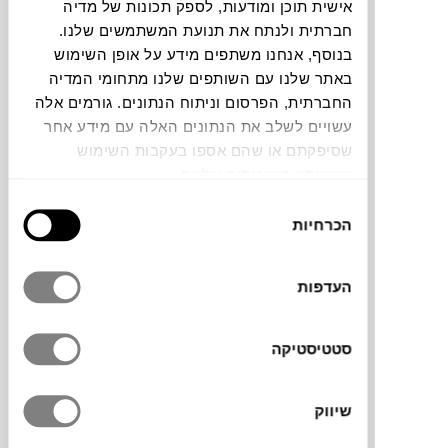
אישית תוכן ומודעות, לספק תכונות של מדיה
חברתית ולנתח את תנועת המשתמשים שלנו.
צבעים
בנוסף, אנחנו משתפים מידע על אופן השימוש
באתר שלנו עם השותפים שלנו מתחומי המדיה
החברתית, הפרסום וניתוח הנתונים. גורמים אלה
עשויים לשלב את הנתונים האלה עם מידע אחר
שסיפקתם או שהם אספו בעקבות השימוש
שעשיתם בשירותים שלהם.
ארונית Facet של המותג
HAY
, היא פתרון
בחירת
אחסון חכם ונייד, שאפשר להזיז בקלות ממקום
הכרחיות
הסכמה
למקום. עשויה מ-30% פלסטיק ממוחזר בגימור
גלי שמוסיף תחכום לעיצוב המינימליסטי. הדלת
המסתובבת והגלגלים מאפשרים לו להתאים את
העדפות
עצמו לצרכים שונים. זמין בשני גבהים ובמגוון
צבעים ומשמש כארונית, שולחן צד או מארגן
סטטיסטיקה
ניירת.
שיווק
מותג