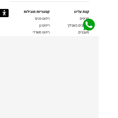
קצת עלינו
קטגוריות מובילות
סניפים
ריהוט פנים
מעצבים בשבילך
ריהוט גן
מעצבים
ריהוט משרדי
אמניות ואמנים
ילדים
קשרי אדריכלים
שטיחים
שוברים
אביזרים והלבשת הבית
צרו קשר
תאורה
משלוחים והחזרות
ספות לסלון
שואלים אותנו
שולחנות קפה
שרות ב-
פינות אוכל
תקנון אתר
מדיניות פרטיות
מדיניות עוגיות/Cookies
מדיניות מצלמות
ביטול עסקה