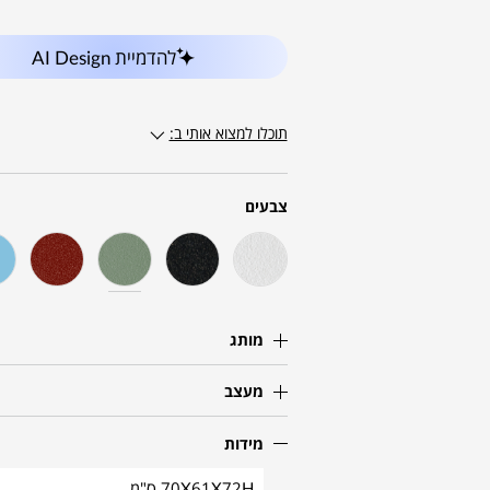
להדמיית AI Design
תוכלו למצוא אותי ב:
צבעים
מותג
מעצב
מידות
70X61X72H ס"מ