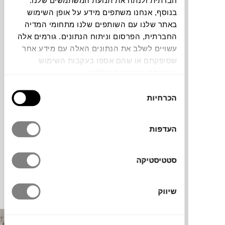
חברתית ולנתח את תנועת המשתמשים שלנו.
בנוסף, אנחנו משתפים מידע על אופן השימוש
באתר שלנו עם השותפים שלנו מתחומי המדיה
החברתית, הפרסום וניתוח הנתונים. גורמים אלה
1
5 /
עשויים לשלב את הנתונים האלה עם מידע אחר
מרכז המכירות של ראובני אדריכלים ממוקם בנמל
שסיפקתם או שהם אספו בעקבות השימוש
תל אביב ומשקיף אל הים.
שעשיתם בשירותים שלהם.
בחירת
חלונות המשרד פונים אל הים ועיצוב הפנים
הכרחיות
הסכמה
משלים אותו בגוונים בהירים של חול, בקווים
מעוגלים היוצרים תחושת זרימה טבעית.
העדפות
פריטי העיצוב והאביזרים נבחרו בטולמנ’ס דוט
בהתאם לשפה העיצובית.
סטטיסטיקה
פרויקטים מומלצים
שיווק