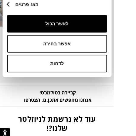
הצג פרטים
לאשר הכול
משרדי ALEPH
משרדי AYR
קארן ראובני
קארן ראובני
אפשר בחירה
לדחות
קריירה בטולמנ’ס!
אנחנו מחפשים אתכן.ם,
הצטרפו
עוד לא נרשמת לניוזלטר
שלנו?!