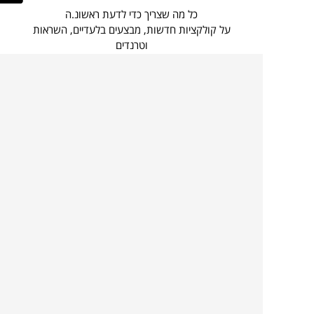
כל מה שצריך כדי לדעת ראשונ.ה
על קולקציות חדשות, מבצעים בלעדיים, השראות
וטרנדים
בהרשמה קצרה ומהירה
הכניסו
להרשמה
כתובת
אני מסכים כי הפרטים שמסרתי ישמשו לצורך
דוא”ל
הודעות/תכן שיווקיות כמפורט ב
מדיניות הפרטיות
.
קצת עלינו
קטגוריות מובילות
סניפים
ריהוט פנים
מעצבים בשבילך
ריהוט גן
מעצבים
ריהוט משרדי
אמניות ואמנים
ילדים
קשרי אדריכלים
שטיחים
שוברים
אביזרים והלבשת הבית